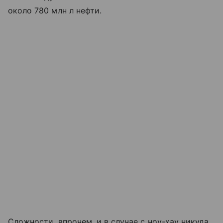
около 780 млн л нефти.
Сложности, впрочем, и в случае с ноу-хау никуда