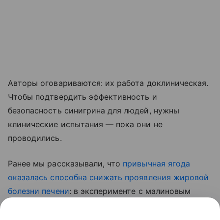
Авторы оговариваются: их работа доклиническая.
Чтобы подтвердить эффективность и
безопасность синигрина для людей, нужны
клинические испытания — пока они не
проводились.
Ранее мы рассказывали, что
привычная ягода
оказалась способна снижать проявления жировой
болезни печени
: в эксперименте с малиновым
экстрактом у мышей снизилось накопление жира
в тканях и улучшились показатели липидного