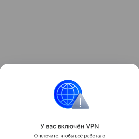
Ранее мы рассказывали о том, как
зонд ESA снял
на видео мощный выброс плазмы из Солнца
.
космос
Солнце
Поделиться
У вас включ
ён
V
P
N
Отключите, чтобы всё работало