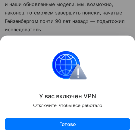
и наши обновленные модели, мы, возможно,
наконец-то сможем завершить поиски, начатые
Гейзенбергом почти 90 лет назад» — подытожил
исследователь.
У вас включ
ён
V
P
N
Отключите, чтобы всё работало
Готово