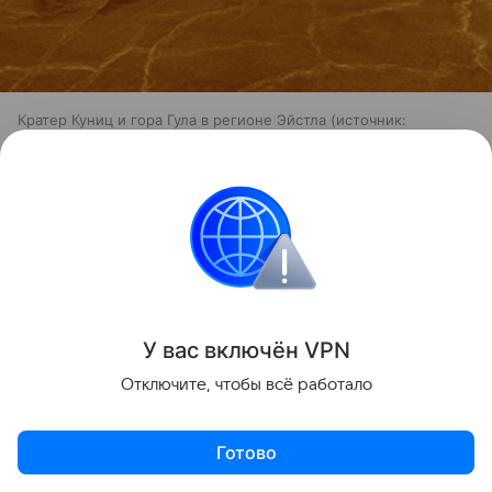
Кратер Куниц и гора Гула в регионе Эйстла
источник:
wikimedia
Споры о водном прошлом Венеры продолжаются
уже много лет. Ранее Hi-Tech Mail
рассказывал
о
работе кембриджских ученых, которые, наоборот,
поставили под сомнение существование древних
океанов на планете.
У вас включ
ён
V
P
N
Отключите, чтобы всё работало
космос
Астрономия
Готово
Поделиться