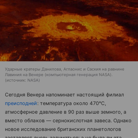
Ударные кратеры Данилова, Аглаонис и Саския на равнине
Лавиния на Венере (компьютерная генерация NASA).
источник:
NASA
Сегодня Венера напоминает настоящий филиал
преисподней
: температура около 470°C,
атмосферное давление в 90 раз выше земного, а
вместо облаков — сернокислотная завеса. Однако
новое исследование британских планетологов
заставляет вновь задуматься: а не была ли эта