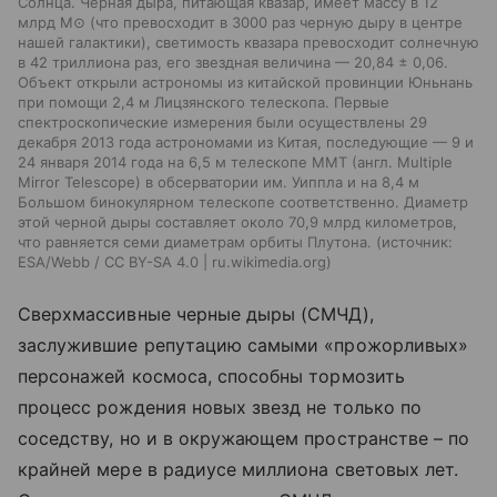
Солнца. Черная дыра, питающая квазар, имеет массу в 12
млрд M⊙ (что превосходит в 3000 раз черную дыру в центре
нашей галактики), светимость квазара превосходит солнечную
в 42 триллиона раз, его звездная величина — 20,84 ± 0,06.
Объект открыли астрономы из китайской провинции Юньнань
при помощи 2,4 м Лицзянского телескопа. Первые
спектроскопические измерения были осуществлены 29
декабря 2013 года астрономами из Китая, последующие — 9 и
24 января 2014 года на 6,5 м телескопе MMT (англ. Multiple
Mirror Telescope) в обсерватории им. Уиппла и на 8,4 м
Большом бинокулярном телескопе соответственно. Диаметр
этой черной дыры составляет около 70,9 млрд километров,
что равняется семи диаметрам орбиты Плутона.
источник:
ESA/Webb / CC BY-SA 4.0 | ru.wikimedia.org
Сверхмассивные черные дыры (СМЧД),
заслужившие репутацию самыми «прожорливых»
персонажей космоса, способны тормозить
процесс рождения новых звезд не только по
соседству, но и в окружающем пространстве – по
крайней мере в радиусе миллиона световых лет.