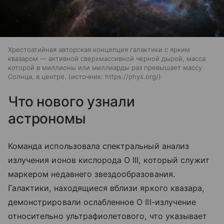
Хрестоатийная авторская концепция галактики с ярким
квазаром — активной сверхмассивной черной дырой, масса
которой в миллионы или миллиарды раз превышает массу
Солнца, в центре.
источник:
https://phys.org/
Что нового узнали
астрономы
Команда использовала спектральный анализ
излучения ионов кислорода O III, который служит
маркером недавнего звездообразования.
Галактики, находящиеся вблизи яркого квазара,
демонстрировали ослабленное O III-излучение
относительно ультрафиолетового, что указывает