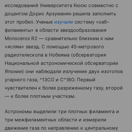
исследований Университета Кюсю совместно с
доцентом Дорис Арзуманян решила заполнить
этот пробел. Ученые
изучали
систему «хаб–
филаменты» в области звездообразования
Monoceros R2 — сравнительно близким к нам
«яслям» звезд. С помощью 45‑метрового
радиотелескопа в Нобеяма (обсерватория
Национальной астрономической обсерватории
Японии) они наблюдали излучение двух изотопов
угарного газа, ^13CO и C^18O. Первый
чувствителен к более разреженному газу, второй
— к более плотным участкам.
Астрономы выделили три плотных филамента и
три межфиламентных области и измерили
движение газа по направлению к центральному