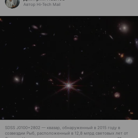
Автор Hi-Tech Mail
SDSS J0100+2802 — квазар, обнаруженный в 2015 году в
созвездии Рыб, расположенный в 12,8 млрд световых лет от