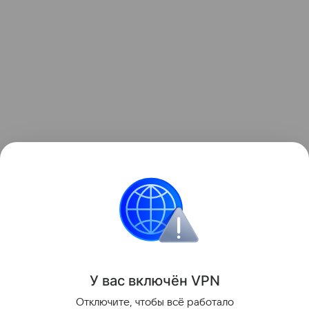
Ранее мы рассказывали о том, как
зонд ESA снял
на видео мощный выброс плазмы из Солнца
.
космос
Солнце
Поделиться
У вас включ
ён
V
P
N
Отключите, чтобы всё работало