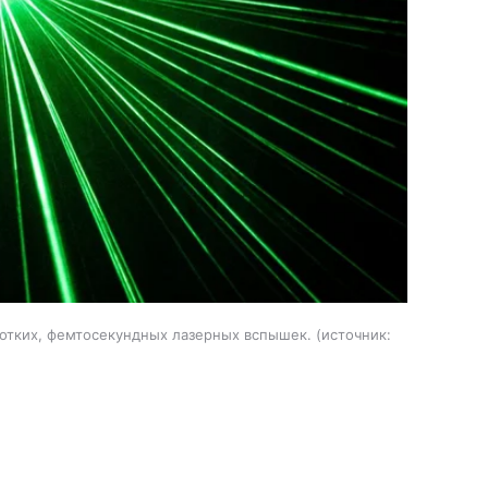
отких, фемтосекундных лазерных вспышек.
источник: