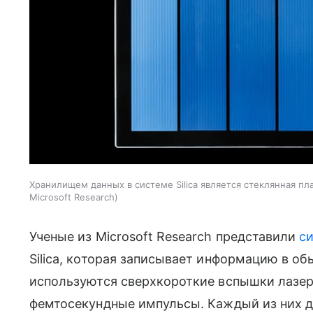
Хранилищем данных в системе Silica является стеклянная п
Microsoft Research
Ученые из Microsoft Research представили
с
Silica, которая записывает информацию в о
используются сверхкороткие вспышки лазер
фемтосекундные импульсы. Каждый из них д