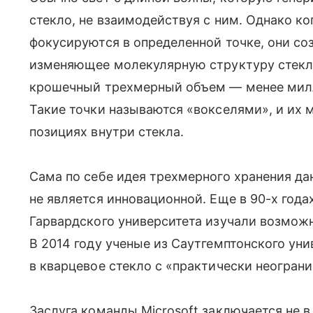
стекло, не взаимодействуя с ним. Однако к
фокусируются в определенной точке, они со
изменяющее молекулярную структуру стекла
крошечный трехмерный объем — менее милл
Такие точки называются «вокселями», и их 
позициях внутри стекла.
Сама по себе идея трехмерного хранения д
не является инновационной. Еще в 90-х год
Гарвардского университета изучали возможн
В 2014 году ученые из Саутгемптонского ун
в кварцевое стекло с «практически неогран
Заслуга команды Microsoft заключается не в