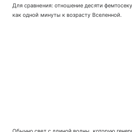
Для сравнения: отношение десяти фемтосеку
как одной минуты к возрасту Вселенной.
Обычно свет с длиной волны, которую генер