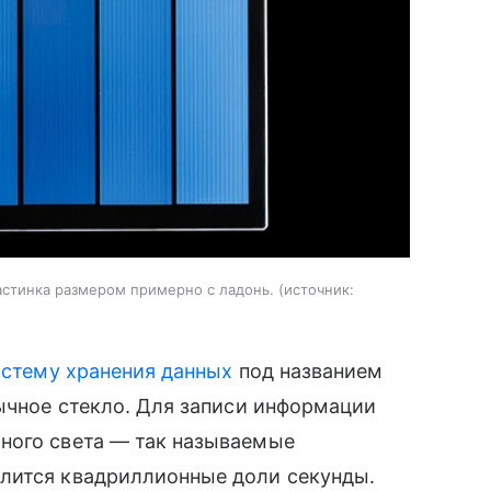
ластинка размером примерно с ладонь.
источник:
истему хранения данных
под названием
бычное стекло. Для записи информации
ного света — так называемые
лится квадриллионные доли секунды.