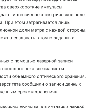
огда сверхкороткие импульсы
здают интенсивное электрическое поле,
. При этом затрагивается лишь
ионной доли метра с каждой стороны.
можно создавать в точно заданных
анных с помощью лазерной записи
ах прошлого века специалисты
ости объемного оптического хранения.
иверситета сообщили о записи данных
иченным сроком хранения».
 научном прорыве, а в создании первой