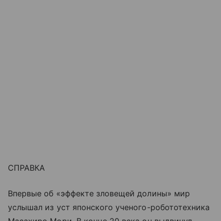
СПРАВКА
Впервые об «эффекте зловещей долины» мир
услышал из уст японского ученого-робототехника
Масахиро Мори. В конце 20 века он выдвинул