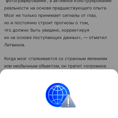
“фотографирование”, а активное конструирование
реальности на основе предшествующего опыта.
Мозг не только принимает сигналы от глаз,
но и постоянно строит прогнозы о том,
что должно быть увидено, корректируя
их на основе поступающих данных», — отметил
Литвинов.
Когда мозг сталкивается со странным явлением
или необычным объектом, он тратит «огромное
количество энергии», пояснил ученый. «Поэтому
мы быстрее устаем от новой информации», —
заключил он.
Биология