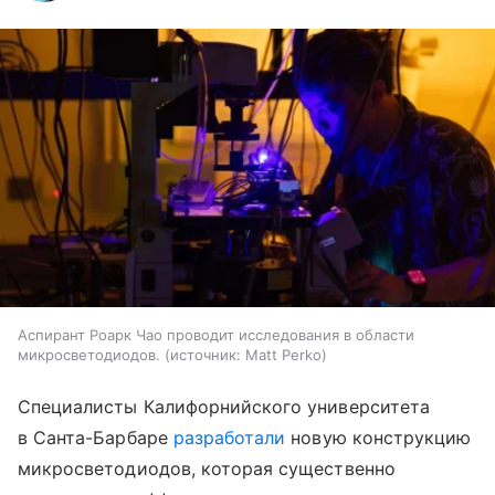
Аспирант Роарк Чао проводит исследования в области
микросветодиодов.
источник:
Matt Perko
Специалисты Калифорнийского университета
в Санта-Барбаре
разработали
новую конструкцию
микросветодиодов, которая существенно