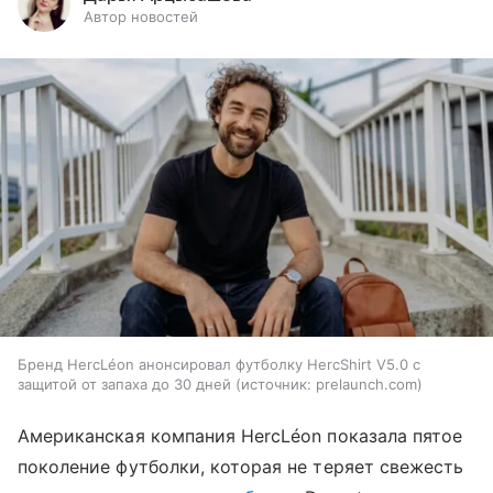
Автор новостей
Бренд HercLéon анонсировал футболку HercShirt V5.0 с
защитой от запаха до 30 дней
источник:
prelaunch.com
Американская компания HercLéon показала пятое
поколение футболки, которая не теряет свежесть