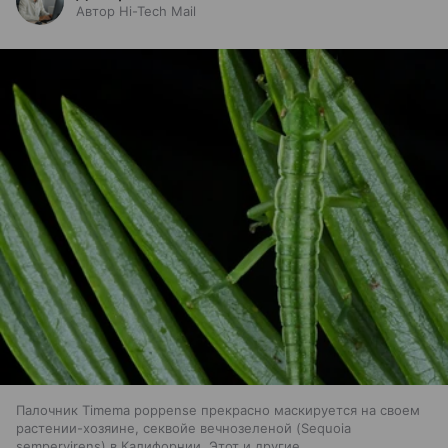
Автор Hi-Tech Mail
Палочник Timema poppense прекрасно маскируется на своем
растении-хозяине, секвойе вечнозеленой (Sequoia
sempervirens) в Калифорнии. Этот и другие