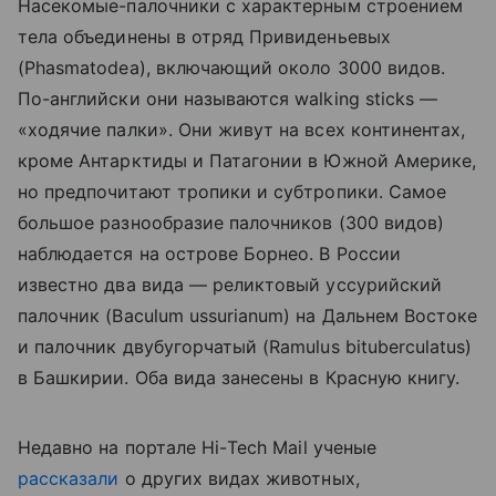
Насекомые-палочники с характерным строением
тела объединены в отряд Привиденьевых
(Phasmatodea), включающий около 3000 видов.
По-английски они называются walking sticks —
«ходячие палки». Они живут на всех континентах,
кроме Антарктиды и Патагонии в Южной Америке,
но предпочитают тропики и субтропики. Самое
большое разнообразие палочников (300 видов)
наблюдается на острове Борнео. В России
известно два вида — реликтовый уссурийский
палочник (Baculum ussurianum) на Дальнем Востоке
и палочник двубугорчатый (Ramulus bituberculatus)
в Башкирии. Оба вида занесены в Красную книгу.
Недавно на портале
Hi
-
Tech
Mail
ученые
рассказали
о других видах животных,