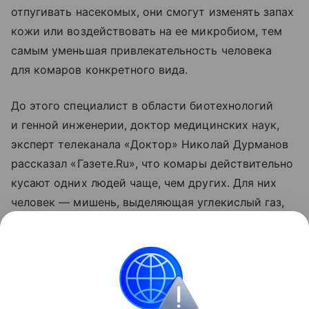
отпугивать насекомых, они смогут изменять запах
кожи или воздействовать на ее микробиом, тем
самым уменьшая привлекательность человека
для комаров конкретного вида.
До этого специалист в области биотехнологий
и генной инженерии, доктор медицинских наук,
эксперт телеканала «Доктор» Николай Дурманов
рассказал «Газете.Ru», что комары действительно
кусают одних людей чаще, чем других. Для них
человек — мишень, выделяющая углекислый газ,
тепло и летучие вещества. Привлекательнее всего
запах молочной кислоты и других естественных
выделений кожи, уточнил специалист.
природа