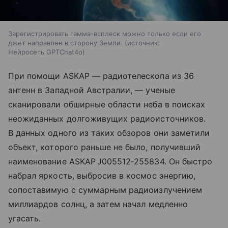
Зарегистрировать гамма-всплеск можно только если его
джет направлен в сторону Земли.
источник:
Нейросеть GPTChat4o
При помощи ASKAP — радиотелескопа из 36
антенн в Западной Австралии, — ученые
сканировали обширные области неба в поисках
неожиданных долгоживущих радиоисточников.
В данных одного из таких обзоров они заметили
объект, которого раньше не было, получивший
наименование ASKAP J005512‑255834. Он быстро
набрал яркость, выбросив в космос энергию,
сопоставимую с суммарным радиоизлучением
миллиардов солнц, а затем начал медленно
угасать.