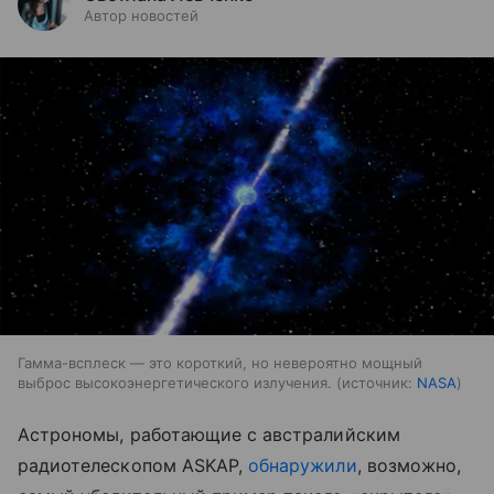
Автор новостей
Гамма-всплеск — это короткий, но невероятно мощный
выброс высокоэнергетического излучения.
источник:
NASA
Астрономы, работающие с австралийским
радиотелескопом ASKAP,
обнаружили
, возможно,