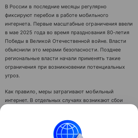
В России в последние месяцы регулярно
фиксируют перебои в работе мобильного
интернета. Первые масштабные ограничения ввели
в мае 2025 года во время празднования 80-летия
Победы в Великой Отечественной войне. Власти
объяснили это мерами безопасности. Позднее
региональные власти начали применять такие
ограничения при возникновении потенциальных
угроз.
Как правило, меры затрагивают мобильный
интернет. В отдельных случаях возникают сбои
голосовой связи. В соответствии с
законодательством детали о применяемых мерах
не раскрываются.