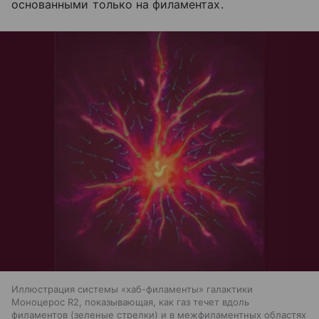
основанными только на филаментах.
Иллюстрация системы «хаб-филаменты» галактики
Моноцерос R2, показывающая, как газ течет вдоль
филаментов (зеленые стрелки) и в межфиламентных областях