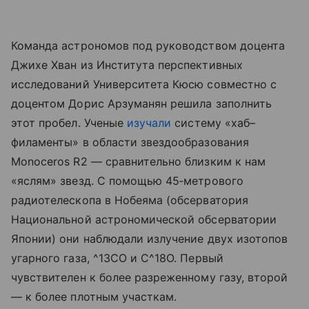
Команда астрономов под руководством доцента
Джихе Хван из Института перспективных
исследований Университета Кюсю совместно с
доцентом Дорис Арзуманян решила заполнить
этот пробел. Ученые
изучали
систему «хаб–
филаменты» в области звездообразования
Monoceros R2 — сравнительно близким к нам
«яслям» звезд. С помощью 45‑метрового
радиотелескопа в Нобеяма (обсерватория
Национальной астрономической обсерватории
Японии) они наблюдали излучение двух изотопов
угарного газа, ^13CO и C^18O. Первый
чувствителен к более разреженному газу, второй
— к более плотным участкам.