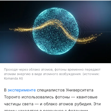
Проходя через облако атомов, фотоны временно передают
атомам энергию в виде атомного возбуждения.
источник:
Komanda AI
В
эксперименте
специалистов Университета
Торонто использовались фотоны — квантовые
частицы света — и облако атомов рубидия. Эти
атомы находятся в резонансе с фотонами