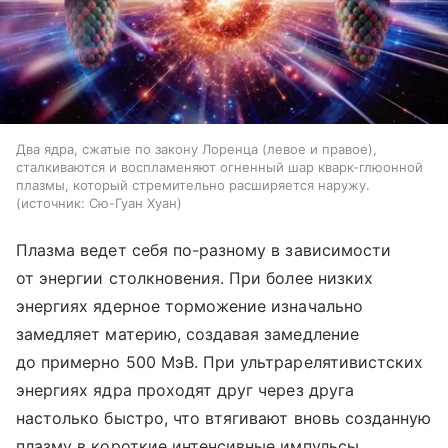
Два ядра, сжатые по закону Лоренца (левое и правое),
сталкиваются и воспламеняют огненный шар кварк-глюонной
плазмы, который стремительно расширяется наружу.
источник:
Сю-Гуан Хуан
Плазма ведет себя по-разному в зависимости
от энергии столкновения. При более низких
энергиях ядерное торможение изначально
замедляет материю, создавая замедление
до примерно 500 МэВ. При ультрарелятивистских
энергиях ядра проходят друг через друга
настолько быстро, что втягивают вновь созданную
плазму в короткие интенсивные импульсы