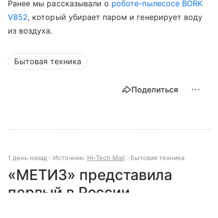
Ранее мы рассказывали о
роботе-пылесосе BORK
V852
, который убирает паром и генерирует воду
из воздуха.
Бытовая техника
Поделиться
1 день назад
Источник:
Hi-Tech Mail
Бытовая техника
«МЕТИЗ» представила
первый в России
электронный коленный
Выберите комментарий
Выберите комментарий
Выберите комментарий