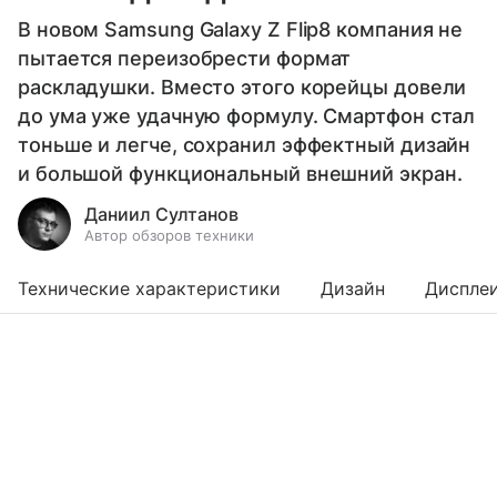
В новом Samsung Galaxy Z Flip8 компания не
пытается переизобрести формат
раскладушки. Вместо этого корейцы довели
до ума уже удачную формулу. Смартфон стал
тоньше и легче, сохранил эффектный дизайн
и большой функциональный внешний экран.
Даниил Султанов
Автор обзоров техники
Технические характеристики
Дизайн
Диспле
Выберите комментарий
Выберите комментарий
Выберите комментарий
Информация полезная и актуальная
Информация полезная и актуальная
Информация полезная и актуальная
Заголовок вводит в заблуждение
Заголовок вводит в заблуждение
Заголовок вводит в заблуждение