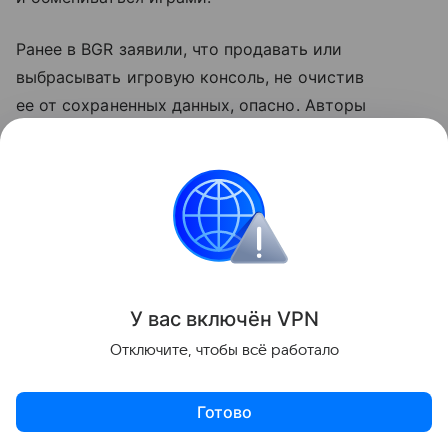
Ранее в BGR заявили, что продавать или
выбрасывать игровую консоль, не очистив
ее от сохраненных данных, опасно. Авторы
рассказали, что при определенных
обстоятельствах это может быть чревато
блокировкой аккаунта.
PlayStation
Поделиться
У вас включ
ён
V
P
N
Отключите, чтобы всё работало
Готово