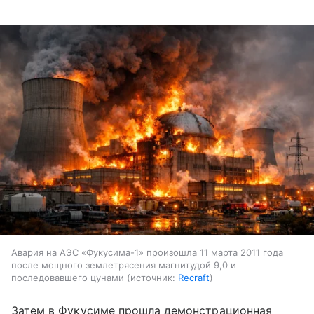
Авария на АЭС «Фукусима-1» произошла 11 марта 2011 года
после мощного землетрясения магнитудой 9,0 и
последовавшего цунами
источник:
Recraft
Затем в Фукусиме прошла демонстрационная