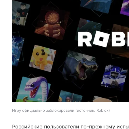
Игру официально заблокировали
источник:
Roblox
Российские пользователи по-прежнему испы