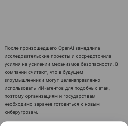
После произошедшего OpenAI замедлила
исследовательские проекты и сосредоточила
усилия на усилении механизмов безопасности. В
компании считают, что в будущем
злоумышленники могут целенаправленно
использовать ИИ-агентов для подобных атак,
поэтому организациям и государствам
необходимо заранее готовиться к новым
киберугрозам.
Ранее
стало известно
, что лидеры ИИ-индустрии