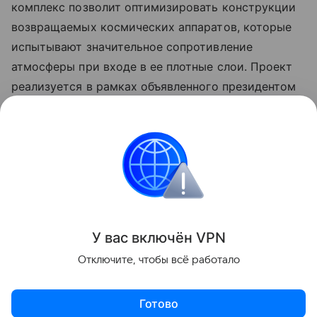
комплекс позволит оптимизировать конструкции
возвращаемых космических аппаратов, которые
испытывают значительное сопротивление
атмосферы при входе в ее плотные слои. Проект
реализуется в рамках объявленного президентом
России Десятилетия науки и технологий, а также
программы Минобрнауки России
«Приоритет-2030».
авиация
Поделиться
У вас включ
ён
V
P
N
Отключите, чтобы всё работало
Готово