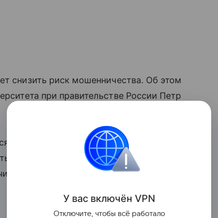
ет снизить риск мошенничества. Об этом
ерситета при правительстве России Петр
ся банковская карта, тем выше
сть в руки злоумышленников.
чивает риск компрометации
У вас включ
ён
V
P
N
Отключите, чтобы всё работало