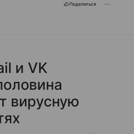
Поделиться
il и VK
половина
т вирусную
тях