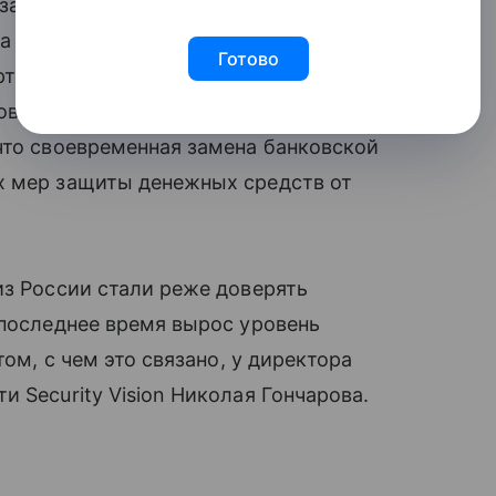
 замены пластиковых карт старого
да как для более современных карт он
Готово
арту раньше рекомендуется в случае
повреждения, потери или смены
что своевременная замена банковской
х мер защиты денежных средств от
из России стали реже доверять
 последнее время вырос уровень
том, с чем это связано, у директора
 Security Vision Николая Гончарова.