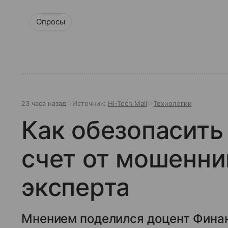
Опросы
23 часа назад
Источник:
Hi-Tech Mail
Технологии
Как обезопасить
счет от мошенни
эксперта
Мнением поделился доцент Финан