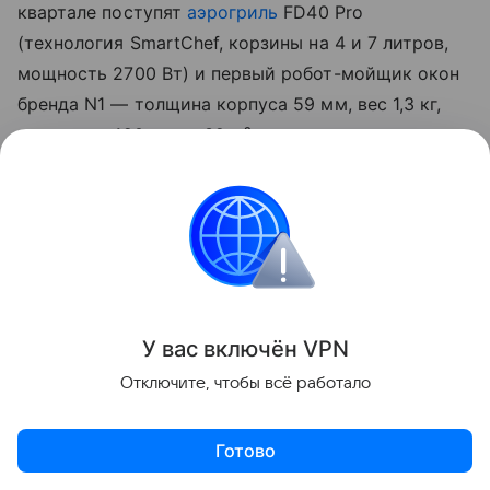
квартале поступят
аэрогриль
FD40 Pro
(технология SmartChef, корзины на 4 и 7 литров,
мощность 2700 Вт) и первый робот-мойщик окон
бренда N1 — толщина корпуса 59 мм, вес 1,3 кг,
резервуар 120 мл на 32 м² остекления.
У вас включ
ён
V
P
N
Отключите, чтобы всё работало
S70 Ultra Roller уже доступен от 94 990 рублей в
ДНС, G70 Detect — от 26 990 рублей, S7 Ultra Aqua
— от 19 990 рублей на Яндекс Маркет. Цены на
Готово
флагманские Z70 и V70 бренд объявит позднее.