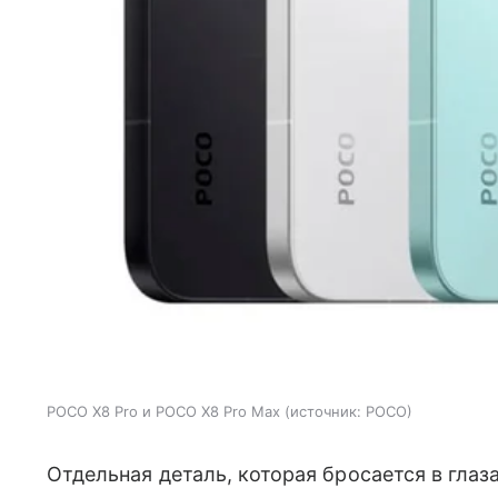
POCO X8 Pro и POCO X8 Pro Max
источник:
POCO
Отдельная деталь, которая бросается в гла