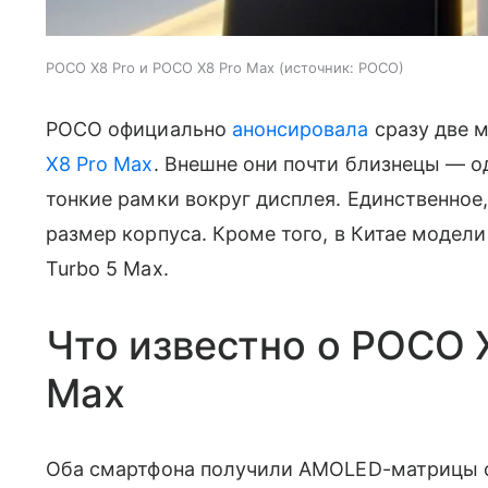
POCO X8 Pro и POCO X8 Pro Max
источник:
POCO
POCO официально
анонсировала
сразу две 
X8 Pro Max
. Внешне они почти близнецы — о
тонкие рамки вокруг дисплея. Единственное,
размер корпуса. Кроме того, в Китае модел
Turbo 5 Max.
Что известно о POCO 
Max
Оба смартфона получили AMOLED-матрицы с 