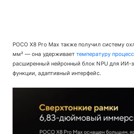
POCO X8 Pro Max также получил систему ох
мм² — она удерживает
температуру процес
расширенный нейронный блок NPU для ИИ-з
функции, адаптивный интерфейс.