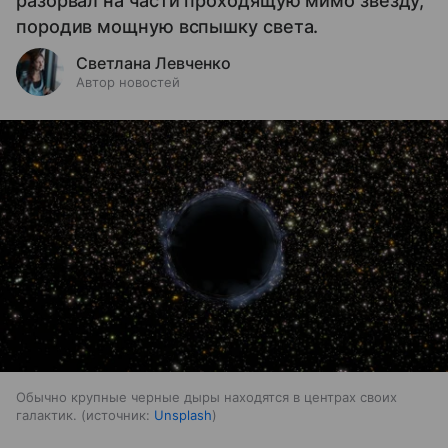
разорвал на части проходящую мимо звезду,
породив мощную вспышку света.
Светлана Левченко
Автор новостей
Обычно крупные черные дыры находятся в центрах своих
галактик.
источник:
Unsplash