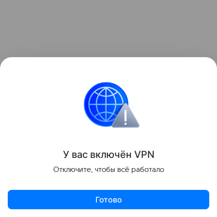
«Наши результаты показывают, что для понимания
звездообразования нужно учитывать весь газовый
резервуар, а не только плотные филаменты»,
подчеркивает Хван. В дальнейшем команда
У вас включ
ён
V
P
N
планирует применить тот же подход к другим
системам «хаб–филаменты» и сравнить
Отключите, чтобы всё работало
наблюдения с численными моделями, чтобы
выяснить, насколько широко распространены
Готово
подобные схемы потоков.