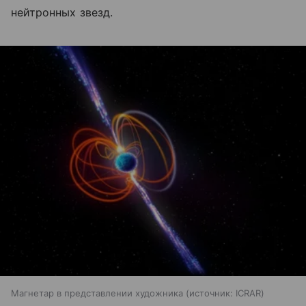
нейтронных звезд.
Магнетар в представлении художника
источник:
ICRAR