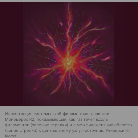
Иллюстрация системы «хаб-филаменты» галактики
Моноцерос R2, показывающая, как газ течет вдоль
филаментов (зеленые стрелки) и в межфиламентных областях
(синие стрелки) к центральному узлу.
источник:
Университет
Кюсю