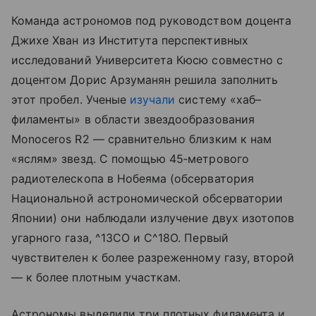
Команда астрономов под руководством доцента
Джихе Хван из Института перспективных
исследований Университета Кюсю совместно с
доцентом Дорис Арзуманян решила заполнить
этот пробел. Ученые
изучали
систему «хаб–
филаменты» в области звездообразования
Monoceros R2 — сравнительно близким к нам
«яслям» звезд. С помощью 45‑метрового
радиотелескопа в Нобеяма (обсерватория
Национальной астрономической обсерватории
Японии) они наблюдали излучение двух изотопов
угарного газа, ^13CO и C^18O. Первый
чувствителен к более разреженному газу, второй
— к более плотным участкам.
Астрономы выделили три плотных филамента и