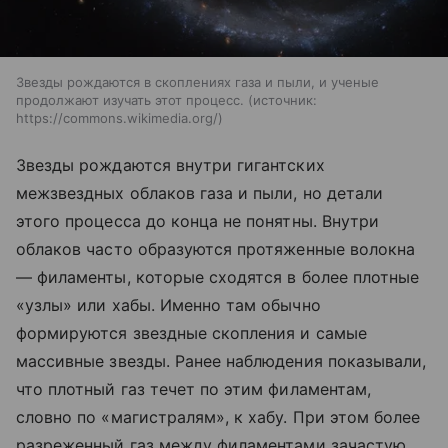
Звезды рождаются в скоплениях газа и пыли, и ученые
продолжают изучать этот процесс.
источник:
https://commons.wikimedia.org/
Звезды рождаются внутри гигантских
межзвездных облаков газа и пыли, но детали
этого процесса до конца не понятны. Внутри
облаков часто образуются протяженные волокна
— филаменты, которые сходятся в более плотные
«узлы» или хабы. Именно там обычно
формируются звездные скопления и самые
массивные звезды. Ранее наблюдения показывали,
что плотный газ течет по этим филаментам,
словно по «магистралям», к хабу. При этом более
разреженный газ между филаментами зачастую