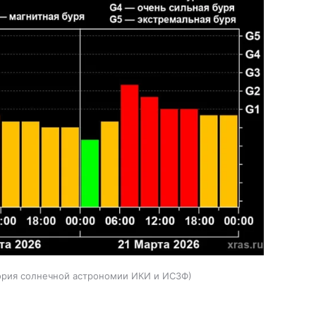
ория солнечной астрономии ИКИ и ИСЗФ