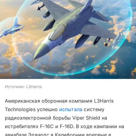
Источник:
L3Harris
Американская оборонная компания L3Harris
Technologies успешно
испытала
систему
радиоэлектронной борьбы Viper Shield на
истребителях F-16C и F-16D. В ходе кампании на
авиабазе Эдвардс в Калифорнии впервые в