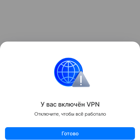
Узнать больше о необычном инциденте с ракетой
можно в отдельном
материале
Hi-Tech Mail.
космос
Луна
Поделиться
У вас включ
ён
V
P
N
Отключите, чтобы всё работало
Готово