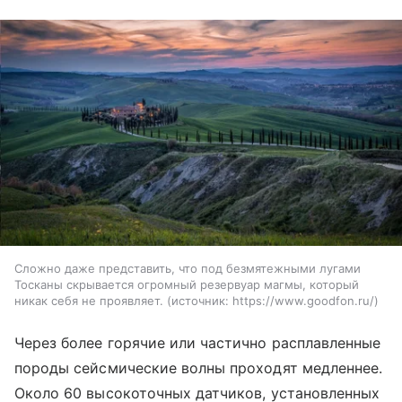
Сложно даже представить, что под безмятежными лугами
Тосканы скрывается огромный резервуар магмы, который
никак себя не проявляет.
источник:
https://www.goodfon.ru/
Через более горячие или частично расплавленные
породы сейсмические волны проходят медленнее.
Около 60 высокоточных датчиков, установленных