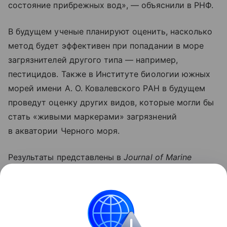
состояние прибрежных вод», — объяснили в РНФ.
В будущем ученые планируют оценить, насколько
метод будет эффективен при попадании в море
загрязнителей другого типа — например,
пестицидов. Также в Институте биологии южных
морей имени А. О. Ковалевского РАН в будущем
проведут оценку других видов, которые могли бы
стать «живыми маркерами» загрязнений
в акватории Черного моря.
Результаты представлены в
Journal of Marine
Science and Engineering.
Работа выполнена
при поддержке гранта РНФ (проект
№ 25−19−00551).