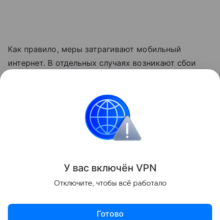
Как правило, меры затрагивают мобильный
интернет. В отдельных случаях возникают сбои
голосовой связи. В соответствии с
законодательством детали о применяемых мерах
не раскрываются.
Россия
Интернет
Сбои
Поделиться
У вас включ
ён
V
P
N
Отключите, чтобы всё работало
Готово