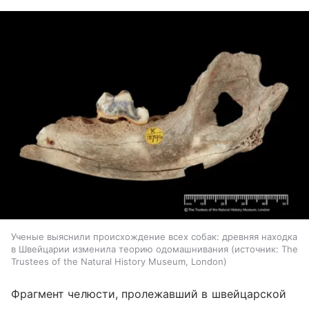
Ученые выяснили происхождение всех собак: древняя находка
в Швейцарии изменила теорию одомашнивания
источник:
The
Trustees of the Natural History Museum, London
Фрагмент челюсти, пролежавший в швейцарской