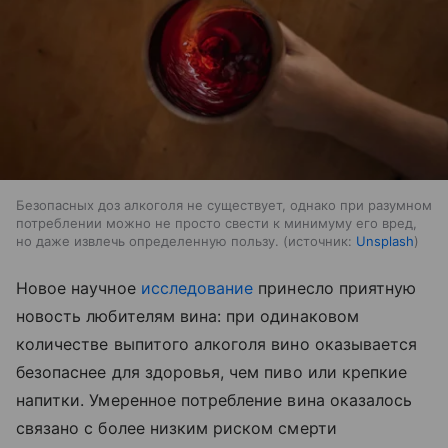
Безопасных доз алкоголя не существует, однако при разумном
потреблении можно не просто свести к минимуму его вред,
но даже извлечь определенную пользу.
источник:
Unsplash
Новое научное
исследование
принесло приятную
новость любителям вина: при одинаковом
количестве выпитого алкоголя вино оказывается
безопаснее для здоровья, чем пиво или крепкие
напитки. Умеренное потребление вина оказалось
связано с более низким риском смерти