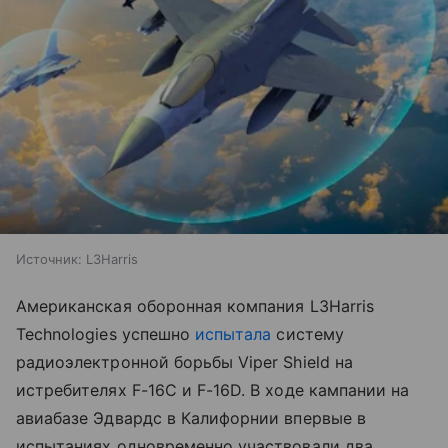
Источник:
L3Harris
Американская оборонная компания L3Harris
Technologies успешно
испытала
систему
радиоэлектронной борьбы Viper Shield на
истребителях F-16C и F-16D. В ходе кампании на
авиабазе Эдвардс в Калифорнии впервые в
испытаниях одновременно участвовали два