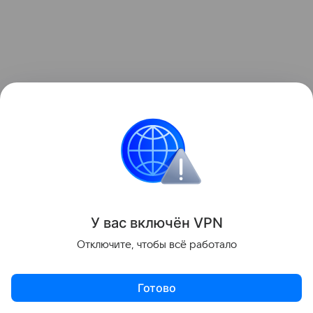
Название ханства происходит от монгольского
слова «зүүн гар» — «левая рука» или «левое
У вас включ
ён
V
P
N
крыло».
Отключите, чтобы всё работало
История
Готово