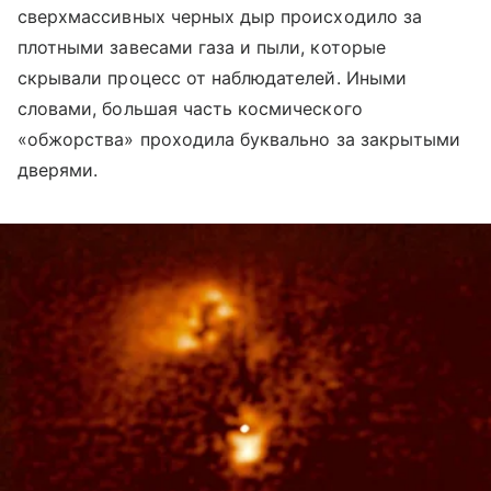
сверхмассивных черных дыр происходило за
плотными завесами газа и пыли, которые
скрывали процесс от наблюдателей. Иными
словами, большая часть космического
«обжорства» проходила буквально за закрытыми
дверями.