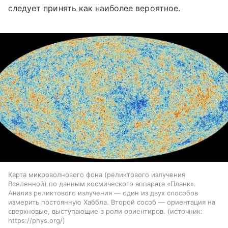
следует принять как наиболее вероятное.
Карта микроволнового фона (реликтового излучения
Вселенной) по данным космического аппарата «Планк».
Анализ реликтового излучения — один из двух способов
измерить постоянную Хаббла. Второй сособ — ориентация на
сверхновые, выступающие в роли ориентиров.
источник:
https://phys.org/