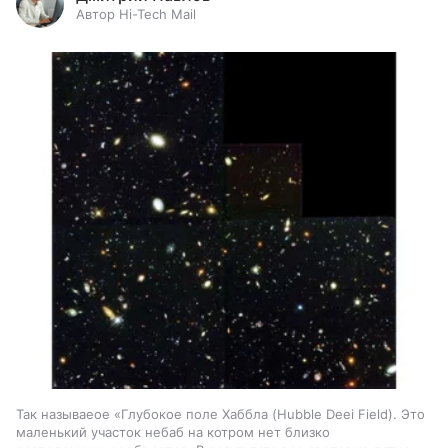
Автор Hi-Tech Mail
Так называеое «Глубокое поле Хаббла (Hubble Deei Field). Это
маленький участок небаб на котром нет близко