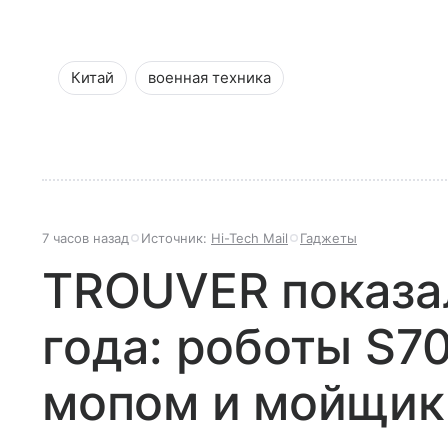
Китай
военная техника
7 часов назад
Источник:
Hi-Tech Mail
Гаджеты
TROUVER показа
года: роботы S7
мопом и мойщик