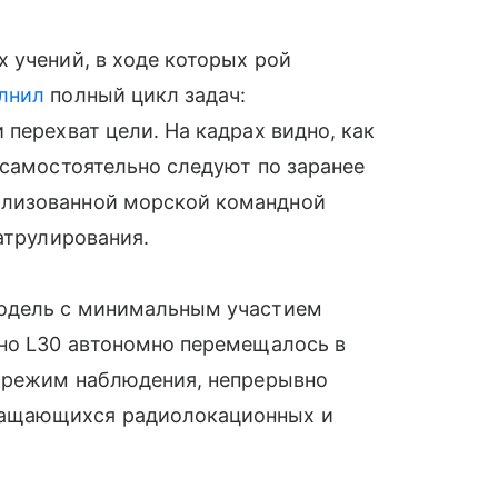
 учений, в ходе которых рой
лнил
полный цикл задач:
перехват цели. На кадрах видно, как
 самостоятельно следуют по заранее
ализованной морской командной
атрулирования.
модель с минимальным участием
дно L30 автономно перемещалось в
в режим наблюдения, непрерывно
ращающихся радиолокационных и