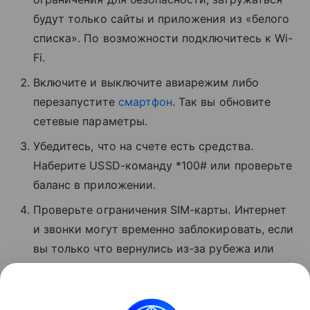
будут только сайты и приложения из «белого
списка». По возможности подключитесь к Wi-
Fi.
Включите и выключите авиарежим либо
перезапустите
смартфон
. Так вы обновите
сетевые параметры.
Убедитесь, что на счете есть средства.
Наберите USSD-команду *100# или проверьте
баланс в приложении.
Проверьте ограничения SIM-карты. Интернет
и звонки могут временно заблокировать, если
вы только что вернулись из-за рубежа или
давно не пользовались связью.
Позвоните в поддержку по номеру 0500 или 8