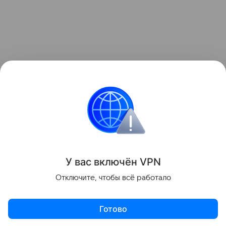
Также недавно писали, что VR искажает у людей
восприятие размера собственного тела.
Подробности в
статье.
Психология
Поделиться
У вас включ
ён
V
P
N
Отключите, чтобы всё работало
Готово