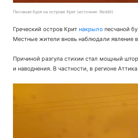
Песчаная буря на острове Крит
источник:
Reddit
Греческий остров Крит
накрыло
песчаной бу
Местные жители вновь наблюдали явление в 
Причиной разгула стихии стал мощный штор
и наводнения. В частности, в регионе Аттика