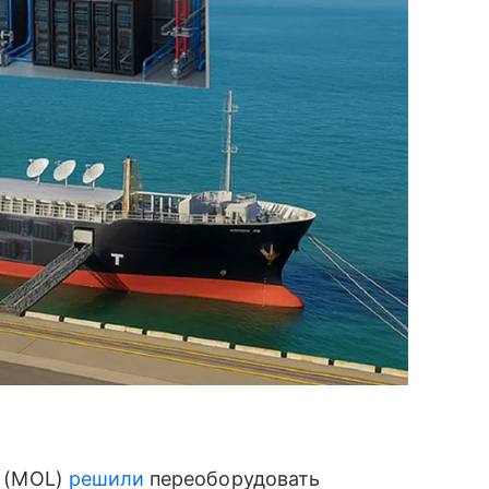
s (MOL)
решили
переоборудовать