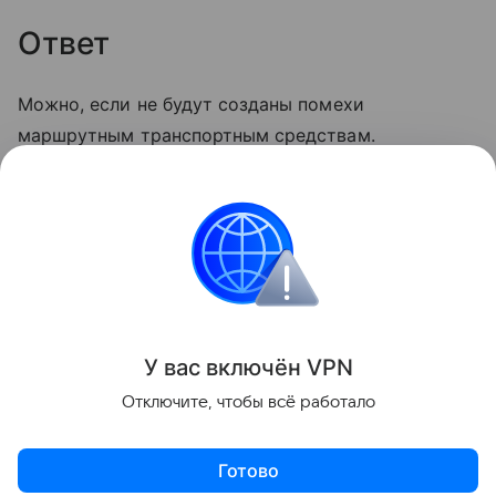
Ответ
Можно, если не будут созданы помехи
маршрутным транспортным средствам.
А теперь предлагаем
проверить
концентрацию,
которая тоже важна для водителей.
Головоломки
Поделиться
У вас включ
ён
V
P
N
Отключите, чтобы всё работало
Готово