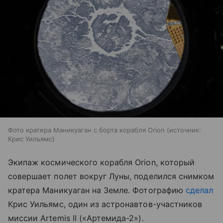
Фото кратера Маникуаган с борта корабля Orion
источник:
Крис Уильямс
Экипаж космического корабля Orion, который
совершает полет вокруг Луны, поделился снимком
кратера Маникуаган на Земле. Фотографию
сделал
Крис Уильямс, один из астронавтов-участников
миссии Artemis II («Артемида-2»).