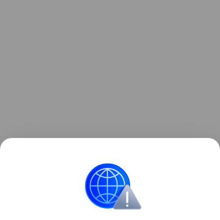
Ранее мы
рассказывали
, как астронавт показал
«невозможное» фото Млечного Пути, снятое на
борту МКС.
космос
МКС