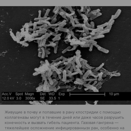
Живущие в почву и попавшие в рану клостридии с помощью
коллагеназы могут в течение дней или даже часов разрушить
конечность и вызвать гибель пациента. Газовая гангрена —
тяжелейшее осложнение инфицированнызх ран, особенно на