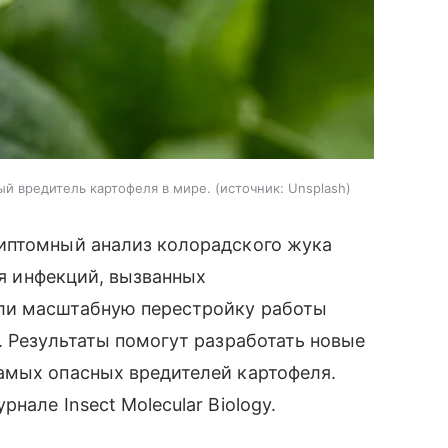
й вредитель картофеля в мире.
источник:
Unsplash
иптомный анализ колорадского жука
ия инфекций, вызванных
ли масштабную перестройку работы
. Результаты помогут разработать новые
амых опасных вредителей картофеля.
рнале Insect Molecular Biology.