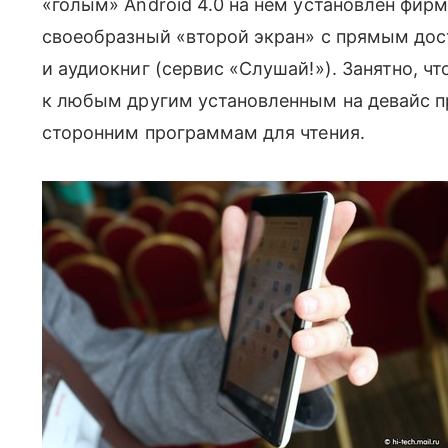
«голым» Android 4.0 на нем установлен фирм
своеобразный «второй экран» с прямым дост
и аудиокниг (сервис «Слушай!»). Занятно, ч
к любым другим установленным на девайс п
сторонним программам для чтения.