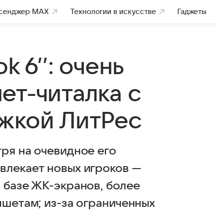
сенджер MAX
Технологии в искусстве
Гаджеты
k 6’’: очень
ет-читалка с
жкой ЛитРес
ря на очевидное его
влекает новых игроков —
 базе ЖК-экранов, более
ншетам; из-за ограниченных