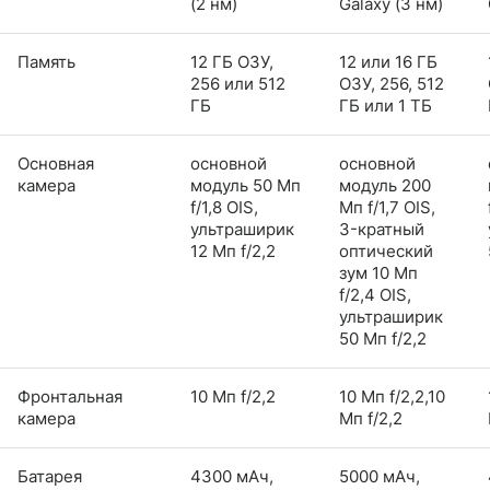
(2 нм)
Galaxy (3 нм)
Память
12 ГБ ОЗУ,
12 или 16 ГБ
256 или 512
ОЗУ, 256, 512
ГБ
ГБ или 1 ТБ
Основная
основной
основной
камера
модуль 50 Мп
модуль 200
f/1,8 OIS,
Мп f/1,7 OIS,
ультраширик
3-кратный
12 Мп f/2,2
оптический
зум 10 Мп
f/2,4 OIS,
ультраширик
50 Мп f/2,2
Фронтальная
10 Мп f/2,2
10 Мп f/2,2,10
камера
Мп f/2,2
Батарея
4300 мАч,
5000 мАч,