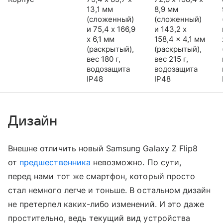
13,1 мм
8,9 мм
(сложенный)
(сложенный)
и 75,4 x 166,9
и 143,2 x
x 6,1 мм
158,4 x 4,1 мм
(раскрытый),
(раскрытый),
вес 180 г,
вес 215 г,
водозащита
водозащита
IP48
IP48
Дизайн
Внешне отличить новый Samsung Galaxy Z Flip8
от
предшественника
невозможно. По сути,
перед нами тот же смартфон, который просто
стал немного легче и тоньше. В остальном дизайн
не претерпел каких-либо изменений. И это даже
простительно, ведь текущий вид устройства