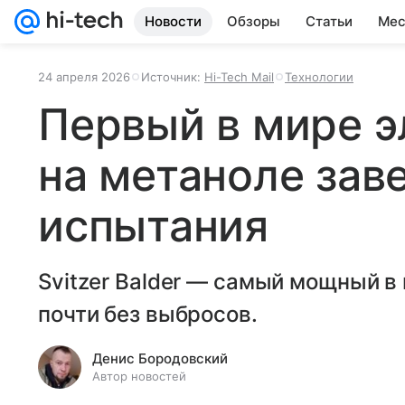
Новости
Обзоры
Статьи
Мес
24 апреля 2026
Источник:
Hi-Tech Mail
Технологии
Первый в мире 
на метаноле зав
испытания
Svitzer Balder — самый мощный в
почти без выбросов.
Денис Бородовский
Автор новостей