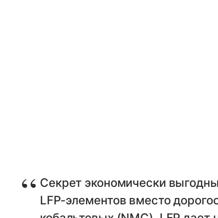
Секрет экономически выгодны
LFP-элементов вместо дорого
кобальтовых (NMC). LFP дает