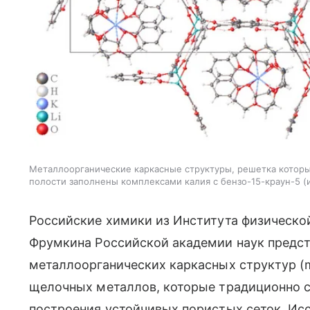
Металлоорганические каркасные структуры, решетка которы
полости заполнены комплексами калия с бензо-15-краун-5
Российские химики из Института физическо
Фрумкина Российской академии наук предс
металлоорганических каркасных структур (m
щелочных металлов, которые традиционно 
построения устойчивых пористых сеток. Ис