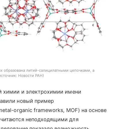
х образована литий-салицилатными цепочками, а
источник:
Новости РАН
й химии и электрохимии имени
тавили новый пример
etal-organic frameworks, MOF) на основе
считаются неподходящими для
следование показало возможность