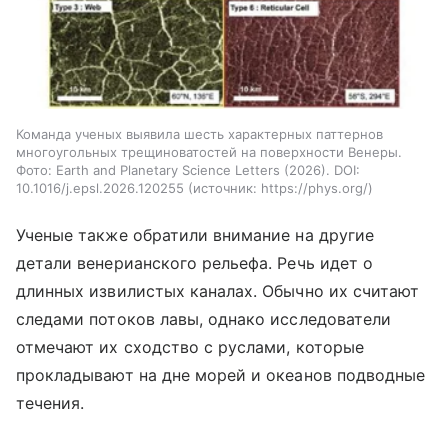
Команда ученых выявила шесть характерных паттернов
многоугольных трещиноватостей на поверхности Венеры.
Фото: Earth and Planetary Science Letters (2026). DOI:
10.1016/j.epsl.2026.120255
источник:
https://phys.org/
Ученые также обратили внимание на другие
детали венерианского рельефа. Речь идет о
длинных извилистых каналах. Обычно их считают
следами потоков лавы, однако исследователи
отмечают их сходство с руслами, которые
прокладывают на дне морей и океанов подводные
течения.