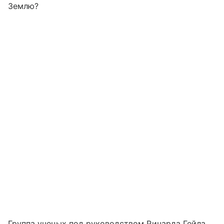
Землю?
Группа ученых под руководством Ричарда Гейла