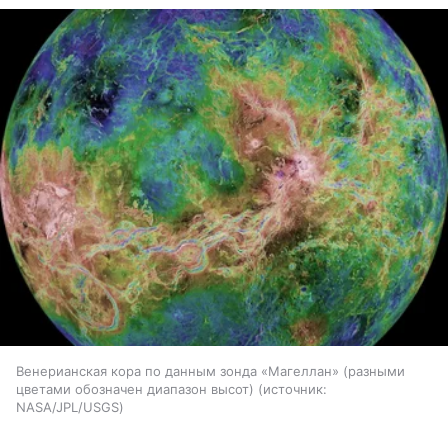
Венерианская кора по данным зонда «Магеллан» (разными
цветами обозначен диапазон высот)
источник:
NASA/JPL/USGS