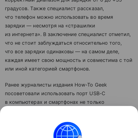
градусов. Также специалист рассказал,
что телефон можно использовать во время
зарядки — несмотря на «страшилки
из интернета». В заключение специалист отметил,
что не стоит заблуждаться относительно того,
что все зарядки одинаковы — на самом деле,
каждая имеет свою мощность и совместима с той
или иной категорией смартфонов.
Ранее журналисты издания How-To Geek
посоветовали использовать порт USB-C
в компьютерах и смартфонах не только
для зарядки. Они рассказали, что с помощью
разъема можно передавать файлы на большой
скорости и подключаться к мониторам.