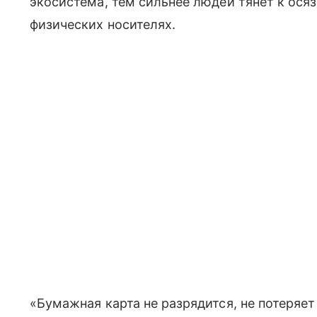
экосистема, тем сильнее людей тянет к ос
физических носителях.
«Бумажная карта не разрядится, не потеряе