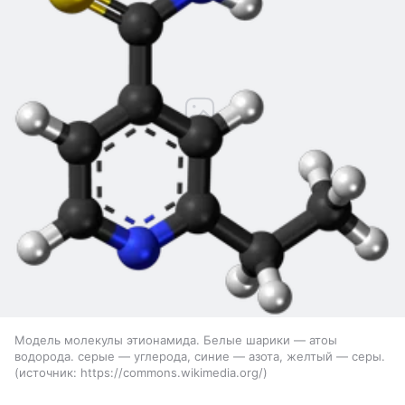
Модель молекулы этионамида. Белые шарики — атоы
водорода. серые — углерода, синие — азота, желтый — серы.
источник:
https://commons.wikimedia.org/