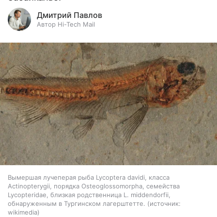
Дмитрий Павлов
Автор Hi-Tech Mail
Вымершая лучеперая рыба Lycoptera davidi, класса
Actinopterygii, порядка Osteoglossomorpha, семейства
Lycopteridae, близкая родственница L. middendorfii,
обнаруженным в Тургинском лагерштетте.
источник:
wikimedia