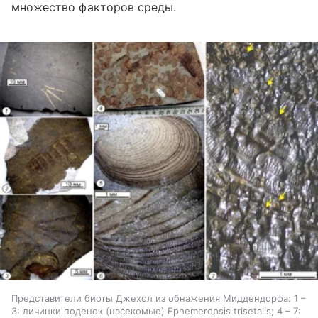
множество факторов среды.
Представители биоты Джехол из обнажения Миддендорфа: 1 –
3: личинки поденок (насекомые) Ephemeropsis trisetalis; 4 – 7: