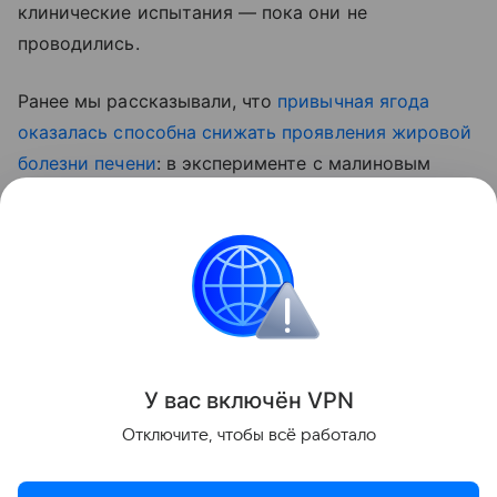
клинические испытания — пока они не
проводились.
Ранее мы рассказывали, что
привычная ягода
оказалась способна снижать проявления жировой
болезни печени
: в эксперименте с малиновым
экстрактом у мышей снизилось накопление жира
в тканях и улучшились показатели липидного
обмена.
Красота и здоровье
Поделиться
У вас включ
ён
V
P
N
Отключите, чтобы всё работало